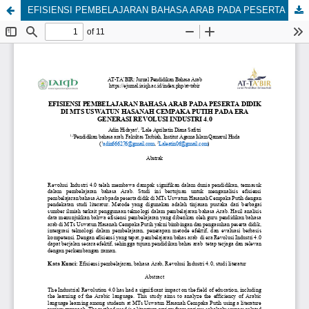
EFISIENSI PEMBELAJARAN BAHASA ARAB PADA PESERTA DIDIK DI MTS USWATUN HASANAH CEMPAKA PUTIH PADA ERA GENERASI REVOLUSI INDUSTRI 4.0