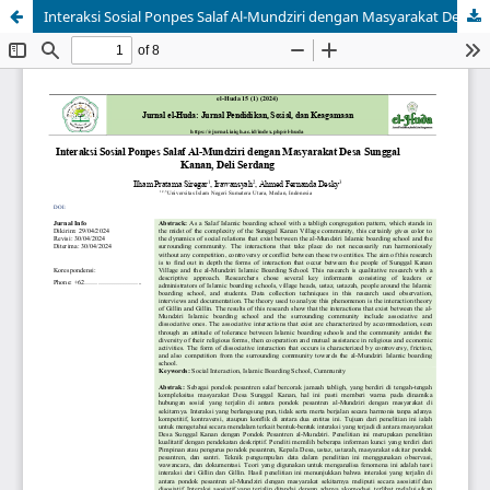
Interaksi Sosial Ponpes Salaf Al-Mundziri dengan Masyarakat Desa Sunggal Kanan, Deli Serdang