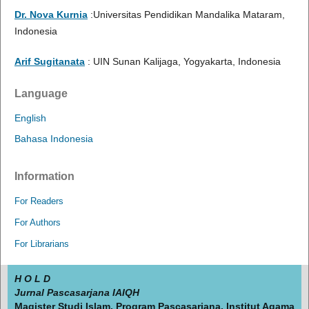
Dr. Nova Kurnia
:Universitas Pendidikan Mandalika Mataram,
Indonesia
Arif Sugitanata
: UIN Sunan Kalijaga, Yogyakarta, Indonesia
Language
English
Bahasa Indonesia
Information
For Readers
For Authors
For Librarians
H O L D
Jurnal Pascasarjana IAIQH
Magister Studi Islam, Program Pascasarjana, Institut Agama