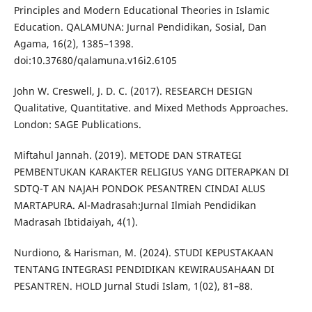
Principles and Modern Educational ‎Theories in Islamic
Education. QALAMUNA: Jurnal Pendidikan, Sosial, Dan
Agama, 16(2), ‎‎1385–1398.
doi:10.37680/qalamuna.v16i2.6105‎
John W. Creswell, J. D. C. (2017). RESEARCH DESIGN
Qualitative, Quantitative. and Mixed ‎Methods Approaches.
London: SAGE Publications.‎
Miftahul Jannah. (2019). METODE DAN STRATEGI
PEMBENTUKAN KARAKTER ‎RELIGIUS YANG DITERAPKAN DI
SDTQ-T AN NAJAH PONDOK PESANTREN ‎CINDAI ALUS
MARTAPURA. Al-Madrasah:Jurnal Ilmiah Pendidikan
Madrasah ‎Ibtidaiyah, 4(1).‎
Nurdiono, & Harisman, M. (2024). STUDI KEPUSTAKAAN
TENTANG INTEGRASI ‎PENDIDIKAN KEWIRAUSAHAAN DI
PESANTREN. HOLD Jurnal Studi Islam, 1(02), ‎‎81–88.‎