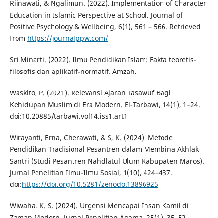
Riinawati, & Ngalimun. (2022). Implementation of Character
Education in Islamic Perspective at ‎School. Journal of
Positive Psychology & Wellbeing, 6(1), 561 – 566. Retrieved
from ‎
https://journalppw.com/‎
Sri Minarti. (2022). Ilmu Pendidikan Islam: Fakta teoretis-
filosofis dan aplikatif-normatif. Amzah.‎
Waskito, P. (2021). Relevansi Ajaran Tasawuf Bagi
Kehidupan Muslim di Era Modern. El-‎Tarbawi, 14(1), 1–24.
doi:10.20885/tarbawi.vol14.iss1.art1‎
Wirayanti, Erna, Cherawati, & S, K. (2024). Metode
Pendidikan Tradisional Pesantren dalam ‎Membina Akhlak
Santri (Studi Pesantren Nahdlatul Ulum Kabupaten Maros).
Jurnal ‎Penelitian Ilmu-Ilmu Sosial, 1(10), 424–437.
doi:
https://doi.org/10.5281/zenodo.13896925‎
Wiwaha, K. S. (2024). Urgensi Mencapai Insan Kamil di
Zaman Modern. Jurnal Penelitian ‎Agama, 25(1), 35–52.