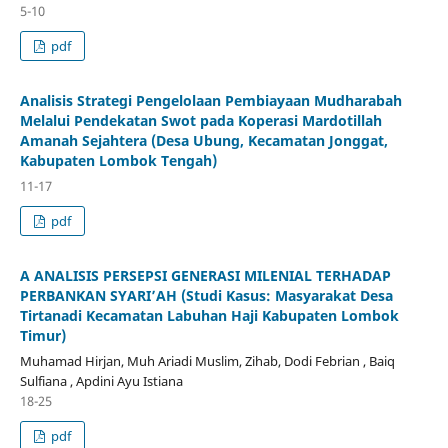
5-10
pdf
Analisis Strategi Pengelolaan Pembiayaan Mudharabah
Melalui Pendekatan Swot pada Koperasi ‎Mardotillah
Amanah Sejahtera (Desa Ubung, Kecamatan Jonggat,
Kabupaten Lombok ‎Tengah)‎
11-17
pdf
A ANALISIS PERSEPSI GENERASI MILENIAL TERHADAP
PERBANKAN SYARI’AH (Studi Kasus: Masyarakat Desa
Tirtanadi Kecamatan Labuhan Haji Kabupaten Lombok
Timur)
Muhamad Hirjan, Muh Ariadi Muslim, Zihab, Dodi Febrian ‎, Baiq
Sulfiana ‎, Apdini Ayu Istiana ‎
18-25
pdf