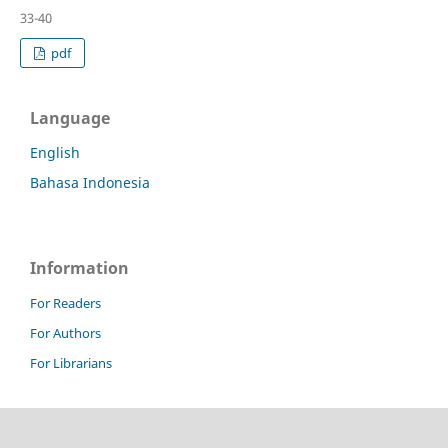
33-40
pdf
Language
English
Bahasa Indonesia
Information
For Readers
For Authors
For Librarians